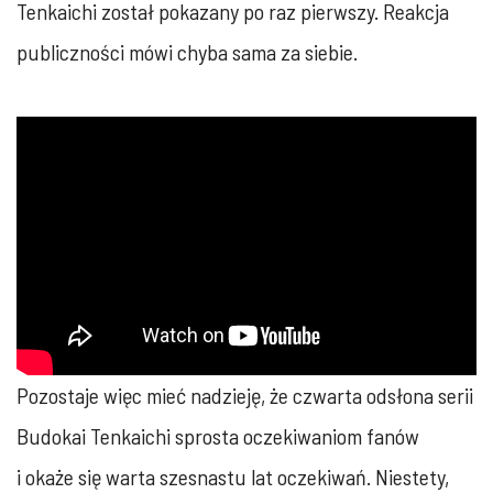
Tenkaichi został pokazany po raz pierwszy. Reakcja
publiczności mówi chyba sama za siebie.
Pozostaje więc mieć nadzieję, że czwarta odsłona serii
Budokai Tenkaichi sprosta oczekiwaniom fanów
i okaże się warta szesnastu lat oczekiwań. Niestety,