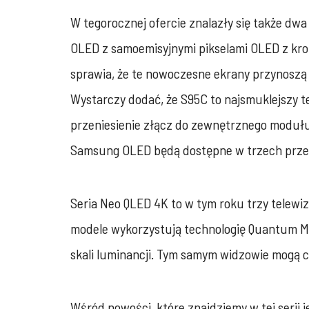
W tegorocznej ofercie znalazły się także d
OLED z samoemisyjnymi pikselami OLED z kro
sprawia, że te nowoczesne ekrany przynoszą
Wystarczy dodać, że S95C to najsmuklejszy t
przeniesienie złącz do zewnętrznego modułu
Samsung OLED będą dostępne w trzech przekąt
Seria Neo QLED 4K to w tym roku trzy telewi
modele wykorzystują technologię Quantum Min
skali luminancji. Tym samym widzowie mogą c
Wśród nowości, które znajdziemy w tej serii 