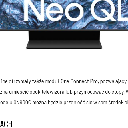
 Line otrzymały także moduł One Connect Pro, pozwalają
ą można umieścić obok telewizora lub przymocować do stop
delu QN900C można będzie przenieść się w sam środek ak
NACH