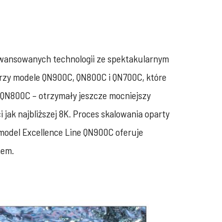
aawansowanych technologii ze spektakularnym
trzy modele QN900C, QN800C i QN700C, które
 QN800C – otrzymały jeszcze mocniejszy
jak najbliższej 8K. Proces skalowania oparty
 model Excellence Line QN900C oferuje
mem.