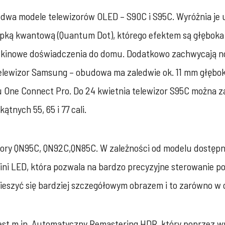
wa dwa modele telewizorów OLED – S90C i S95C. Wyróżnia j
pką kwantową (Quantum Dot), którego efektem są głęboka c
 kinowe doświadczenia do domu. Dodatkowo zachwycają no
elewizor Samsung – obudowa ma zaledwie ok. 11 mm głęboko
 One Connect Pro. Do 24 kwietnia telewizor S95C można 
nych 55, 65 i 77 cali.
zory QN95C, QN92C,QN85C. W zależności od modelu dostępne
i LED, która pozwala na bardzo precyzyjne sterowanie pod
ieszyć się bardziej szczegółowym obrazem i to zarówno w c
jest m.in. Automatyczny Remastering HDR, który poprzez wy