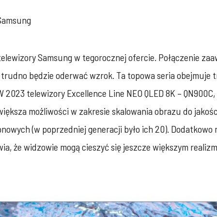
y Samsung
e telewizory Samsung w tegorocznej ofercie. Połączenie z
 trudno będzie oderwać wzrok. Ta topowa seria obejmuje 
 W 2023 telewizory Excellence Line NEO QLED 8K – QN900C,
ększa możliwości w zakresie skalowania obrazu do jakości 
onowych (w poprzedniej generacji było ich 20). Dodatkowo
ia, że widzowie mogą cieszyć się jeszcze większym realiz