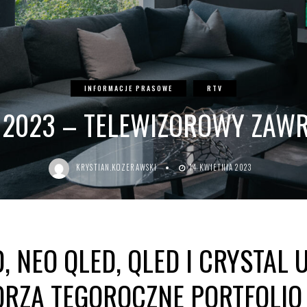
INFORMACJE PRASOWE
RTV
2023 – TELEWIZOROWY ZAW
KRYSTIAN.KOZERAWSKI
14 KWIETNIA 2023
D, NEO QLED, QLED I CRYSTAL 
ORZĄ TEGOROCZNE PORTFOLIO