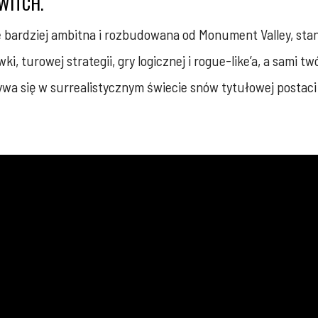
WITCH.
 bardziej ambitna i rozbudowana od Monument Valley, st
 turowej strategii, gry logicznej i rogue-like’a, a sami tw
rywa się w surrealistycznym świecie snów tytułowej postaci