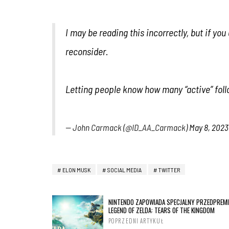
I may be reading this incorrectly, but if yo
reconsider.
Letting people know how many “active” foll
— John Carmack (@ID_AA_Carmack)
May 8, 2023
ELON MUSK
SOCIAL MEDIA
TWITTER
NINTENDO ZAPOWIADA SPECJALNY PRZEDPREM
LEGEND OF ZELDA: TEARS OF THE KINGDOM
POPRZEDNI ARTYKUŁ