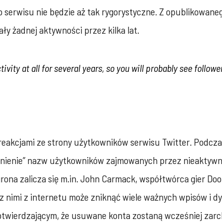
serwisu nie będzie aż tak rygorystyczne. Z opublikowanego
ły żadnej aktywności przez kilka lat.
vity at all for several years, so you will probably see follow
reakcjami ze strony użytkowników serwisu Twitter. Podcza
wolnienie” nazw użytkowników zajmowanych przez nieaktywne
ona zalicza się m.in. John Carmack, współtwórca gier Doo
z nimi z internetu może zniknąć wiele ważnych wpisów i dy
otwierdzającym, że usuwane konta zostaną wcześniej zar