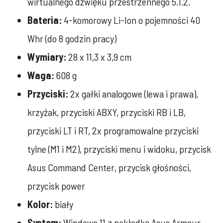
wirtualnego dźwięku przestrzennego 5.1.2.
Bateria:
4-komorowy Li-Ion o pojemności 40
Whr (do 8 godzin pracy)
Wymiary:
28 x 11,3 x 3,9 cm
Waga:
608 g
Przyciski:
2x gałki analogowe (lewa i prawa),
krzyżak, przyciski ABXY, przyciski RB i LB,
przyciski LT i RT, 2x programowalne przyciski
tylne (M1 i M2), przyciski menu i widoku, przycisk
Asus Command Center, przycisk głośności,
przycisk power
Kolor:
biały
System:
Windows 11 z nakładką Asus Armour