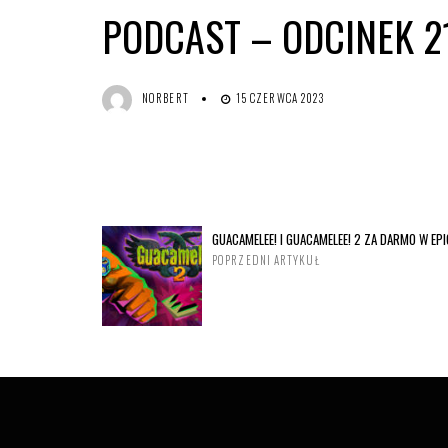
PODCAST – ODCINEK 2
NORBERT
15 CZERWCA 2023
GUACAMELEE! I GUACAMELEE! 2 ZA DARMO W EP
POPRZEDNI ARTYKUŁ