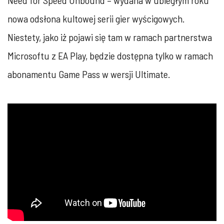
Need for Speed Unbound – wydana w ubiegłym roku
nowa odsłona kultowej serii gier wyścigowych.
Niestety, jako iż pojawi się tam w ramach partnerstwa
Microsoftu z EA Play, będzie dostępna tylko w ramach
abonamentu Game Pass w wersji Ultimate.