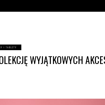
Y I TABLETY
KOLEKCJĘ WYJĄTKOWYCH AKC