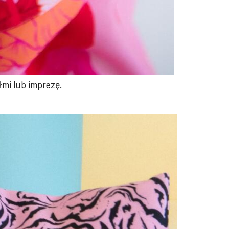
łmi lub imprezę.