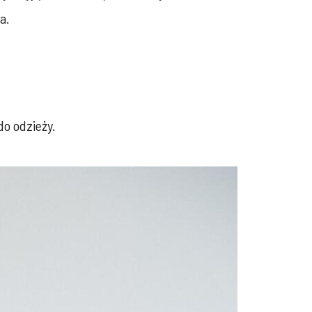
a.
do odzieży.