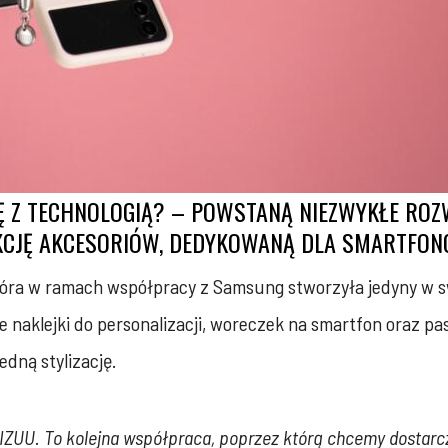
IĘ Z TECHNOLOGIĄ? – POWSTANĄ NIEZWYKŁE ROZ
CJĘ AKCESORIÓW, DEDYKOWANĄ DLA SMARTFON
tóra w ramach współpracy z Samsung stworzyła jedyny w 
 naklejki do personalizacji, woreczek na smartfon oraz pa
edną stylizację.
IZUU. To kolejna współpraca, poprzez którą chcemy dostarc