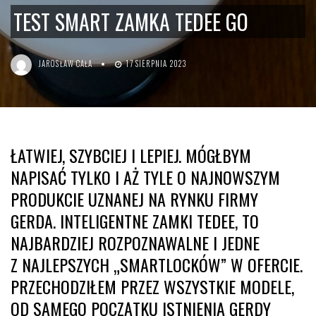
TEST SMART ZAMKA TEDEE GO
JAROSŁAW CAŁA
17 SIERPNIA 2023
ŁATWIEJ, SZYBCIEJ I LEPIEJ. MÓGŁBYM
NAPISAĆ TYLKO I AŻ TYLE O NAJNOWSZYM
PRODUKCIE UZNANEJ NA RYNKU FIRMY
GERDA. INTELIGENTNE ZAMKI TEDEE, TO
NAJBARDZIEJ ROZPOZNAWALNE I JEDNE
Z NAJLEPSZYCH „SMARTLOCKÓW” W OFERCIE.
PRZECHODZIŁEM PRZEZ WSZYSTKIE MODELE,
OD SAMEGO POCZĄTKU ISTNIENIA GERDY