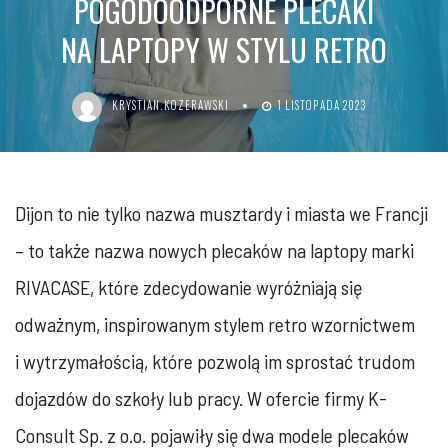
POGODOODPORNE PLECAKI
NA LAPTOPY W STYLU RETRO
KRYSTIAN.KOZERAWSKI
1 LISTOPADA 2023
Dijon to nie tylko nazwa musztardy i miasta we Francji
– to także nazwa nowych plecaków na laptopy marki
RIVACASE, które zdecydowanie wyróżniają się
odważnym, inspirowanym stylem retro wzornictwem
i wytrzymałością, które pozwolą im sprostać trudom
dojazdów do szkoły lub pracy. W ofercie firmy K-
Consult Sp. z o.o. pojawiły się dwa modele plecaków