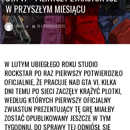
W PRZYSZŁYM MIESIĄCU
ASKE
10 LISTOPADA 2023
W LUTYM UBIEGŁEGO ROKU STUDIO
ROCKSTAR PO RAZ PIERWSZY POTWIERDZIŁO
OFICJALNIE, ŻE PRACUJE NAD GTA VI. KILKA
DNI TEMU PO SIECI ZACZĘŁY KRĄŻYĆ PLOTKI,
WEDŁUG KTÓRYCH PIERWSZY OFICJALNY
ZWIASTUN PREZENTUJĄCY TĘ GRĘ MIAŁBY
ZOSTAĆ OPUBLIKOWANY JESZCZE W TYM
TYGODNIU. DO SPRAWY TEJ ODNIÓSŁ SIĘ