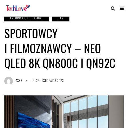
INFORMACJE PRASOWE
RTV
SPORTOWCY
I FILMOZNAWCY – NEO
QLED 8K QN800C I QN92C
ASKE
29 LISTOPADA 2023