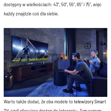
dostępny w wielkościach: 43”, 50”, 55”, 65” i 75”, więc
każdy znajdzie coś dla siebie.
Warto także dodać, że oba modele to
telewizory Smart
TV
, czyli oferujące dostęp do Internetu. Tym samym