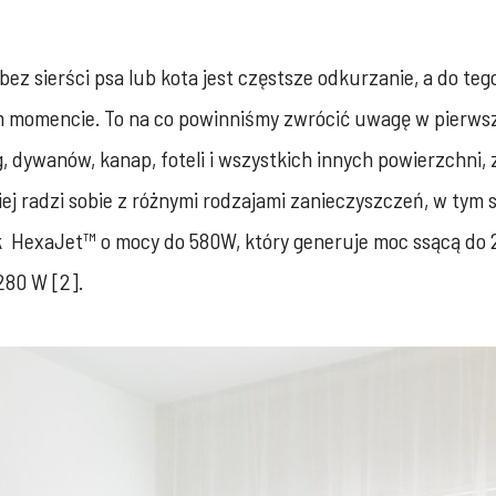
 sierści psa lub kota jest częstsze odkurzanie, a do tego
ym momencie. To na co powinniśmy zwrócić uwagę w pierwsz
, dywanów, kanap, foteli i wszystkich innych powierzchni, z
piej radzi sobie z różnymi rodzajami zanieczyszczeń, w ty
 HexaJet™ o mocy do 580W, który generuje moc ssącą do 2
 280 W [2].