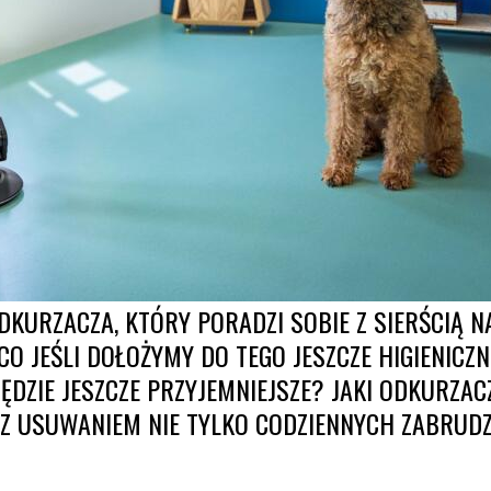
ODKURZACZA, KTÓRY PORADZI SOBIE Z SIERŚCIĄ
 CO JEŚLI DOŁOŻYMY DO TEGO JESZCZE HIGIENIC
ĘDZIE JESZCZE PRZYJEMNIEJSZE? JAKI ODKURZAC
E Z USUWANIEM NIE TYLKO CODZIENNYCH ZABRUDZ