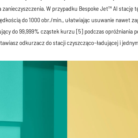
 zanieczyszczenia. W przypadku Bespoke Jet™ AI stację t
rędkością do 1000 obr./min., ułatwiając usuwanie nawet za
jący do 99,999% cząstek kurzu [5] podczas opróżniania p
tawiasz odkurzacz do stacji czyszcząco-ładującej i jedny