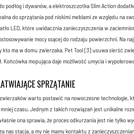
 do podłóg i dywanów, a elektroszczotka Slim Action doda
idealna do sprzątania pod niskimi meblami ze względu na 
tło LED, które uwidacznia zanieczyszczenia w zaciemnio
dostosowywanie mocy ssącej do rodzaju powierzchni. Na na
dy kto ma w domu zwierzaka. Pet Tool [3] usuwa sierść zw
. Końcówka mopująca daje możliwość umycia i wypolerowani
ŁATWIAJĄCE SPRZĄTANIE
 zwierzaków warto postawić na nowoczesne technologie, kt
 mniej czasu. Jednym z takich rozwiązań jest unikalne roz
łaśnie ona sprawia, że proces odkurzania jest nie tylko wy
 za nas stacja, a my nie mamy kontaktu z zanieczyszczeniam