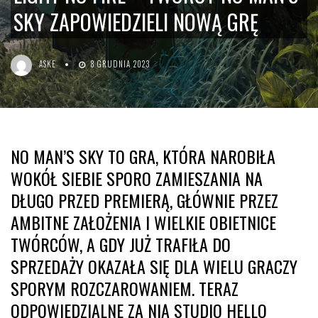
SKY ZAPOWIEDZIELI NOWĄ GRĘ
ASKE
8 GRUDNIA 2023
NO MAN’S SKY TO GRA, KTÓRA NAROBIŁA
WOKÓŁ SIEBIE SPORO ZAMIESZANIA NA
DŁUGO PRZED PREMIERĄ, GŁÓWNIE PRZEZ
AMBITNE ZAŁOŻENIA I WIELKIE OBIETNICE
TWÓRCÓW, A GDY JUŻ TRAFIŁA DO
SPRZEDAŻY OKAZAŁA SIĘ DLA WIELU GRACZY
SPORYM ROZCZAROWANIEM. TERAZ
ODPOWIEDZIALNE ZA NIĄ STUDIO HELLO