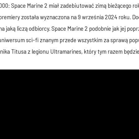
0: Space Marine 2 miał zadebiutować zimą bieżącego rok
a premiery została wyznaczona na 9 września 2024 roku. 
na jaką liczą odbiorcy. Space Marine 2 podobnie jak jej po
niwersum sci-fi znanym przede wszystkim za sprawą popu
ika Titusa z legionu Ultramarines, który tym razem będzie