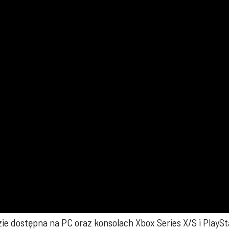
 dostępna na PC oraz konsolach Xbox Series X/S i PlaySta