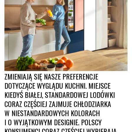
ZMIENIAJĄ SIĘ NASZE PREFERENCJE
DOTYCZĄCE WYGLĄDU KUCHNI. MIEJSCE
KIEDYŚ BIAŁEJ, STANDARDOWEJ LODÓWKI
CORAZ CZĘŚCIEJ ZAJMUJE CHŁODZIARKA
W NIESTANDARDOWYCH KOLORACH
I O WYJĄTKOWYM DESIGNIE. POLSCY
KONSUMENCI CORAZ CZĘŚCIEJ WYBIERAJĄ