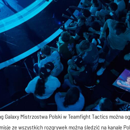
g Galaxy Mistrzostwa Polski w Teamfight Tactics można ogl
nsmisje ze wszystkich rozgrywek można śledzić na kanale P