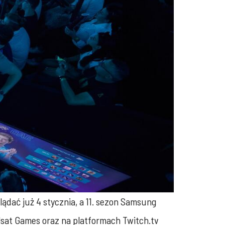
ądać już 4 stycznia, a 11. sezon Samsung
olsat Games oraz na platformach Twitch.tv