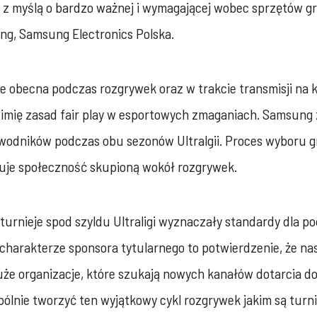
ż z myślą o bardzo ważnej i wymagającej wobec sprzętów g
ng, Samsung Electronics Polska.
obecna podczas rozgrywek oraz w trakcie transmisji na k
 w imię zasad fair play w esportowych zmaganiach. Samsun
wodników podczas obu sezonów Ultralgii. Proces wyboru g
uje społeczność skupioną wokół rozgrywek.
turnieje spod szyldu Ultraligi wyznaczały standardy dla p
charakterze sponsora tytularnego to potwierdzenie, że na
uże organizacje, które szukają nowych kanałów dotarcia do
lnie tworzyć ten wyjątkowy cykl rozgrywek jakim są turniej