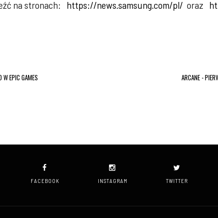
leźć na stronach:
https://news.samsung.com/pl/
oraz
ht
O W EPIC GAMES
ARCANE - PIE
FACEBOOK
INSTAGRAM
TWITTER