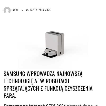
ASKE
12 STYCZNIA 2024
SAMSUNG WPROWADZA NAJNOWSZĄ
TECHNOLOGIĘ AI W ROBOTACH
SPRZĄTAJĄCYCH Z FUNKCJĄ CZYSZCZENIA
PARĄ.
Samsung na targach
CES® 2024
prezentuje nową