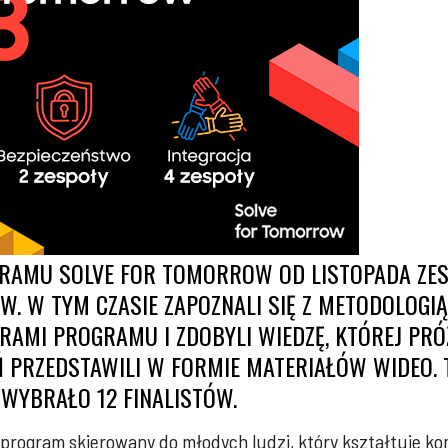
RAMU SOLVE FOR TOMORROW OD LISTOPADA ZE
. W TYM CZASIE ZAPOZNALI SIĘ Z METODOLOGI
ORAMI PROGRAMU I ZDOBYLI WIEDZĘ, KTÓREJ PR
Ń PRZEDSTAWILI W FORMIE MATERIAŁÓW WIDEO. 
WYBRAŁO 12 FINALISTÓW.
i program skierowany do młodych ludzi, który kształtuje k