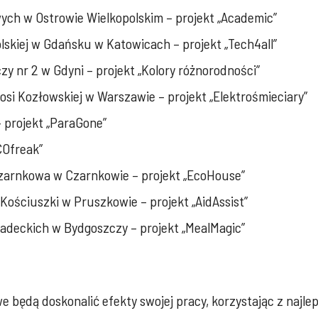
ych w Ostrowie Wielkopolskim – projekt „Academic”
skiej w Gdańsku w Katowicach – projekt „Tech4all”
 nr 2 w Gdyni – projekt „Kolory różnorodności”
si Kozłowskiej w Warszawie – projekt „Elektrośmieciary”
 projekt „ParaGone”
COfreak”
zarnkowa w Czarnkowie – projekt „EcoHouse”
ościuszki w Pruszkowie – projekt „AidAssist”
iadeckich w Bydgoszczy – projekt „MealMagic”
 będą doskonalić efekty swojej pracy, korzystając z najle