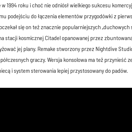
 1994 roku i choć nie odniósł wielkiego sukcesu komercyjne
u podejściu do łączenia elementów przygodówki z pierwsz
oczekał się on też znacznie popularniejszych „duchowych 
 na stacji kosmicznej Citadel opanowanej przez zbuntowan
yżować jej plany. Remake stworzony przez Nightdive Studi
półczesnych graczy. Wersja konsolowa ma też przynieść z
ecą i system sterowania lepiej przystosowany do padów.