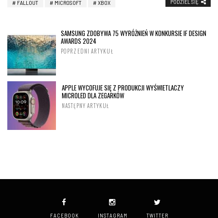
PODZIEL SIĘ
FALLOUT
MICROSOFT
XBOX
SAMSUNG ZDOBYWA 75 WYRÓŻNIEŃ W KONKURSIE IF DESIGN
AWARDS 2024
POPRZEDNI ARTYKUŁ
APPLE WYCOFUJE SIĘ Z PRODUKCJI WYŚWIETLACZY
MICROLED DLA ZEGARKÓW
NASTĘPNY ARTYKUŁ
FACEBOOK
INSTAGRAM
TWITTER