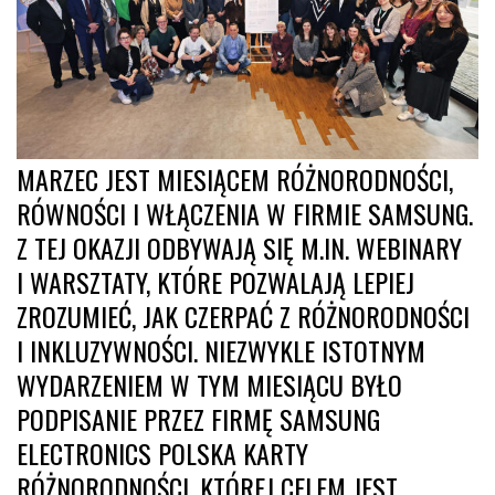
MARZEC JEST MIESIĄCEM RÓŻNORODNOŚCI,
RÓWNOŚCI I WŁĄCZENIA W FIRMIE SAMSUNG.
Z TEJ OKAZJI ODBYWAJĄ SIĘ M.IN. WEBINARY
I WARSZTATY, KTÓRE POZWALAJĄ LEPIEJ
ZROZUMIEĆ, JAK CZERPAĆ Z RÓŻNORODNOŚCI
I INKLUZYWNOŚCI. NIEZWYKLE ISTOTNYM
WYDARZENIEM W TYM MIESIĄCU BYŁO
PODPISANIE PRZEZ FIRMĘ SAMSUNG
ELECTRONICS POLSKA KARTY
RÓŻNORODNOŚCI, KTÓREJ CELEM JEST