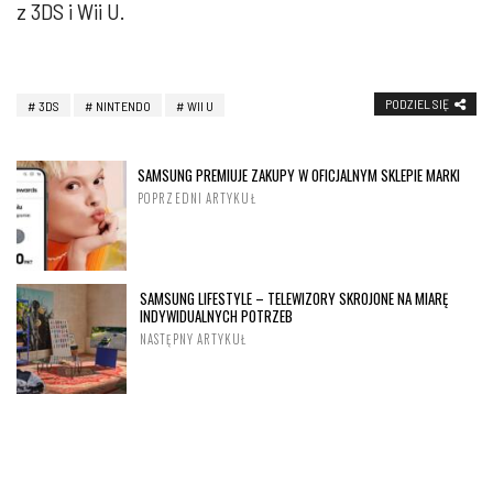
z 3DS i Wii U.
PODZIEL SIĘ
3DS
NINTENDO
WII U
SAMSUNG PREMIUJE ZAKUPY W OFICJALNYM SKLEPIE MARKI
POPRZEDNI ARTYKUŁ
SAMSUNG LIFESTYLE – TELEWIZORY SKROJONE NA MIARĘ
INDYWIDUALNYCH POTRZEB
NASTĘPNY ARTYKUŁ