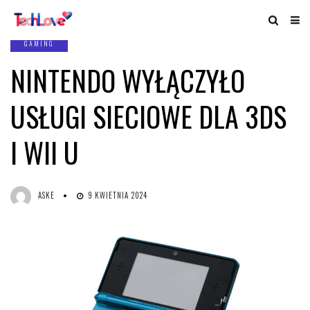
GAMING
NINTENDO WYŁĄCZYŁO
USŁUGI SIECIOWE DLA 3DS
I WII U
ASKE
9 KWIETNIA 2024