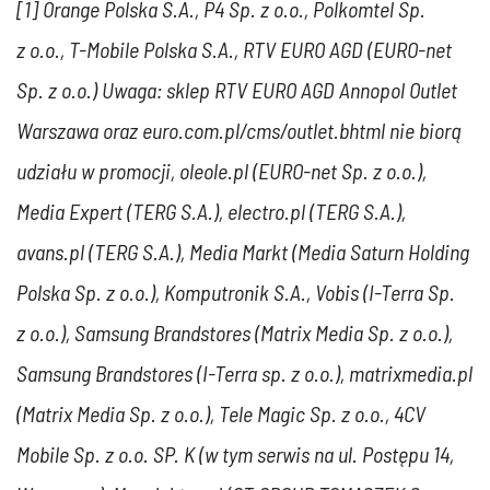
[1] Orange Polska S.A., P4 Sp. z o.o., Polkomtel Sp.
z o.o., T-Mobile Polska S.A., RTV EURO AGD (EURO-net
Sp. z o.o.) Uwaga: sklep RTV EURO AGD Annopol Outlet
Warszawa oraz euro.com.pl/cms/outlet.bhtml nie biorą
udziału w promocji, oleole.pl (EURO-net Sp. z o.o.),
Media Expert (TERG S.A.), electro.pl (TERG S.A.),
avans.pl (TERG S.A.), Media Markt (Media Saturn Holding
Polska Sp. z o.o.), Komputronik S.A., Vobis (I-Terra Sp.
z o.o.), Samsung Brandstores (Matrix Media Sp. z o.o.),
Samsung Brandstores (I-Terra sp. z o.o.), matrixmedia.pl
(Matrix Media Sp. z o.o.), Tele Magic Sp. z o.o., 4CV
Mobile Sp. z o.o. SP. K (w tym serwis na ul. Postępu 14,