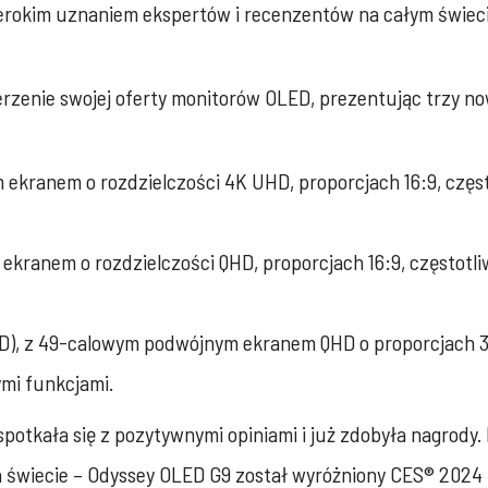
szerokim uznaniem ekspertów i recenzentów na całym świeci
rzenie swojej oferty monitorów OLED, prezentując trzy n
ekranem o rozdzielczości 4K UHD, proporcjach 16:9, często
ranem o rozdzielczości QHD, proporcjach 16:9, częstotliwo
), z 49-calowym podwójnym ekranem QHD o proporcjach 32
ymi funkcjami.
otkała się z pozytywnymi opiniami i już zdobyła nagrody
 świecie – Odyssey OLED G9 został wyróżniony CES® 2024