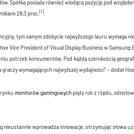
ów. Spółka posiada również wiodącą pozycję pod względem 
[1]
ikiem 28,3 proc.
.
cyjny, tym samym zdobycie najwyższego lauru wymaga niez
ve Vice President of Visual Display Business w Samsung El
eniu potrzeb konsumentów. Pod każdą szerokością geograf
 graczy wymagających najwyższej wydajności” – dodał Ho
 rynku
monitorów gamingowych
piąty rok z rzędu, odnotow
 nieustannie wprowadza innowacje, otrzymując słowa uz