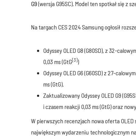
G9
(wersja G95SC). Model ten spotkał się z 
Na targach CES 2024 Samsung ogłosił rozsze
Odyssey OLED G8 (G80SD), z 32-calowym 
[3]
0,03 ms (GtG
)
Odyssey OLED G6 (G60SD) z 27-calowym ek
ms (GtG).
Zaktualizowany Odyssey OLED G9 (G95SD
i czasem reakcji 0,03 ms (GtG) oraz now
W pierwszych recenzjach nowa oferta OLED sp
największym wydarzeniu technologicznym na