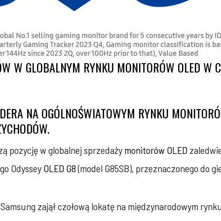
AŁÓW W GLOBALNYM RYNKU MONITORÓW OLED W C
 LIDERA NA OGÓLNOŚWIATOWYM RYNKU MONITOR
RZYCHODÓW.
zą pozycję w globalnej sprzedaży
monitorów OLED
zaledwie
ego Odyssey
OLED G8
(model G85SB), przeznaczonego do gie
), Samsung zajął czołową lokatę na międzynarodowym rynku