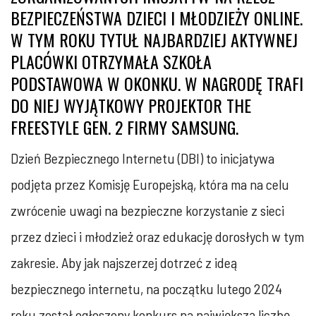
BEZPIECZEŃSTWA DZIECI I MŁODZIEŻY ONLINE.
W TYM ROKU TYTUŁ NAJBARDZIEJ AKTYWNEJ
PLACÓWKI OTRZYMAŁA SZKOŁA
PODSTAWOWA W OKONKU. W NAGRODĘ TRAFI
DO NIEJ WYJĄTKOWY PROJEKTOR THE
FREESTYLE GEN. 2 FIRMY SAMSUNG.
Dzień Bezpiecznego Internetu (DBI) to inicjatywa
podjęta przez Komisję Europejską, która ma na celu
zwrócenie uwagi na bezpieczne korzystanie z sieci
przez dzieci i młodzież oraz edukację dorosłych w tym
zakresie. Aby jak najszerzej dotrzeć z ideą
bezpiecznego internetu, na początku lutego 2024
roku został ogłoszony konkurs na największą liczbę