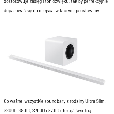
dostosowuje zasięg i ton dźwięku, tak by perfekcyjnie
dopasować się do miejsca, w którym go ustawimy.
Co ważne, wszystkie soundbary z rodziny Ultra Slim:
S800D, S801D, S700D i S701D oferują świetną