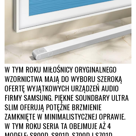
W TYM ROKU MIŁOŚNICY ORYGINALNEGO
WZORNICTWA MAJĄ DO WYBORU SZEROKĄ
OFERTĘ WYJĄTKOWYCH URZĄDZEŃ AUDIO
FIRMY SAMSUNG. PIĘKNE SOUNDBARY ULTRA
SLIM OFERUJĄ POTĘŻNE BRZMIENIE
ZAMKNIĘTE W MINIMALISTYCZNEJ OPRAWIE.
W TYM ROKU SERIA TA OBEJMUJE AŻ 4
MODELE: S800D, S801D, S700D I S701D,