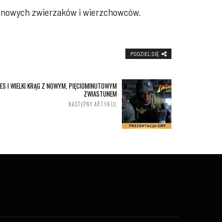
do nowych zwierzaków i wierzchowców.
PODZIEL SIĘ
NES I WIELKI KRĄG Z NOWYM, PIĘCIOMINUTOWYM
ZWIASTUNEM
NASTĘPNY ARTYKUŁ