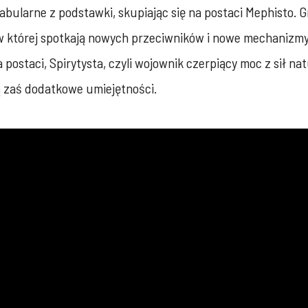
bularne z podstawki, skupiając się na postaci Mephisto. G
I, w której spotkają nowych przeciwników i nowe mechanizm
ostaci, Spirytysta, czyli wojownik czerpiący moc z sił nat
ją zaś dodatkowe umiejętności.