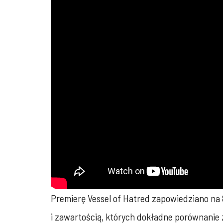
Premierę Vessel of Hatred zapowiedziano na 
i zawartością, których dokładne porównanie 