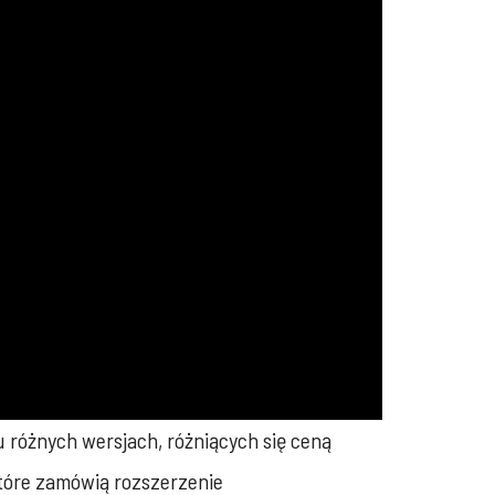
 różnych wersjach, różniących się ceną
które zamówią rozszerzenie