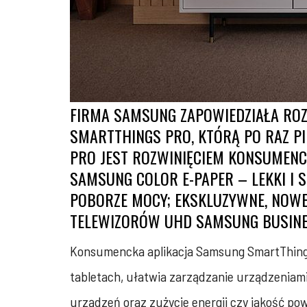
FIRMA SAMSUNG ZAPOWIEDZIAŁA ROZ
SMARTTHINGS PRO, KTÓRĄ PO RAZ P
PRO JEST ROZWINIĘCIEM KONSUMENCK
SAMSUNG COLOR E-PAPER – LEKKI I 
POBORZE MOCY; EKSKLUZYWNE, NOWE
TELEWIZORÓW UHD SAMSUNG BUSINE
Konsumencka aplikacja Samsung SmartThin
tabletach, ułatwia zarządzanie urządzeniam
urządzeń oraz zużycie energii czy jakość po