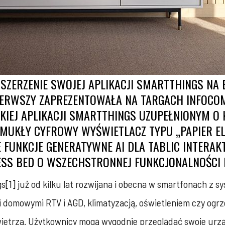
SZERZENIE SWOJEJ APLIKACJI SMARTTHINGS NA
IERWSZY ZAPREZENTOWAŁA NA TARGACH INFOCO
IEJ APLIKACJI SMARTTHINGS UZUPEŁNIONYM O 
SMUKŁY CYFROWY WYŚWIETLACZ TYPU „PAPIER EL
 FUNKCJE GENERATYWNE AI DLA TABLIC INTERA
SS BED O WSZECHSTRONNEJ FUNKCJONALNOŚCI 
gs
[1]
już od kilku lat rozwijana i obecna w smartfonach z sy
i domowymi RTV i AGD, klimatyzacją, oświetleniem czy og
wietrza. Użytkownicy mogą wygodnie przeglądać swoje urz