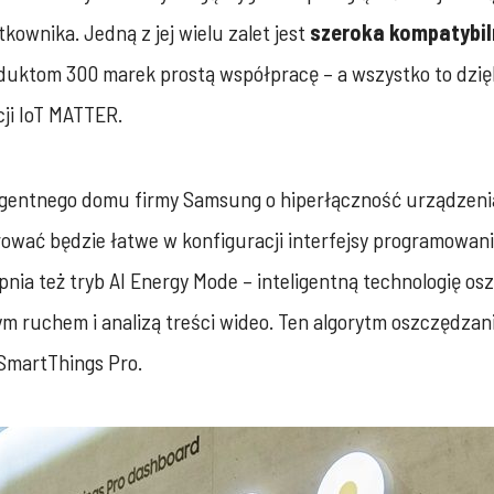
kownika. Jedną z jej wielu zalet jest
szeroka kompatybil
duktom 300 marek prostą współpracę – a wszystko to dzię
ji IoT MATTER.
igentnego domu firmy Samsung o hiperłączność urządzenia
wać będzie łatwe w konfiguracji interfejsy programowania 
ia też tryb AI Energy Mode – inteligentną technologię os
nym ruchem i analizą treści wideo. Ten algorytm oszczędzan
martThings Pro.