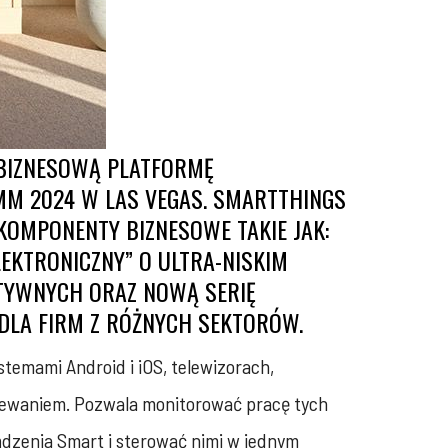
 BIZNESOWĄ PLATFORMĘ
MM 2024 W LAS VEGAS. SMARTTHINGS
KOMPONENTY BIZNESOWE TAKIE JAK:
EKTRONICZNY” O ULTRA-NISKIM
KTYWNYCH ORAZ NOWĄ SERIĘ
DLA FIRM Z RÓŻNYCH SEKTORÓW.
stemami Android i iOS, telewizorach,
rzewaniem. Pozwala monitorować pracę tych
ądzenia Smart i sterować nimi w jednym