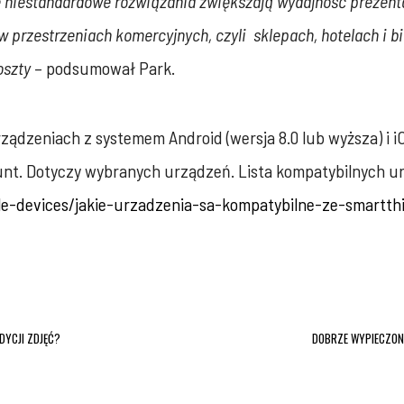
 niestandardowe rozwiązania zwiększają wydajność prezenta
 w przestrzeniach komercyjnych, czyli sklepach, hotelach i b
oszty
– podsumował Park.
ządzeniach z systemem Android (wersja 8.0 lub wyższa) i i
unt. Dotyczy wybranych urządzeń. Lista kompatybilnych u
e-devices/jakie-urzadzenia-sa-kompatybilne-ze-smartth
EDYCJI ZDJĘĆ?
DOBRZE WYPIECZON