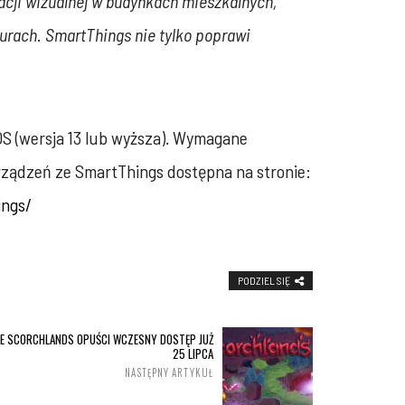
cji wizualnej w budynkach mieszkalnych,
iurach. SmartThings nie tylko poprawi
OS (wersja 13 lub wyższa). Wymagane
rządzeń ze SmartThings dostępna na stronie:
ings/
PODZIEL SIĘ
E SCORCHLANDS OPUŚCI WCZESNY DOSTĘP JUŻ
25 LIPCA
NASTĘPNY ARTYKUŁ