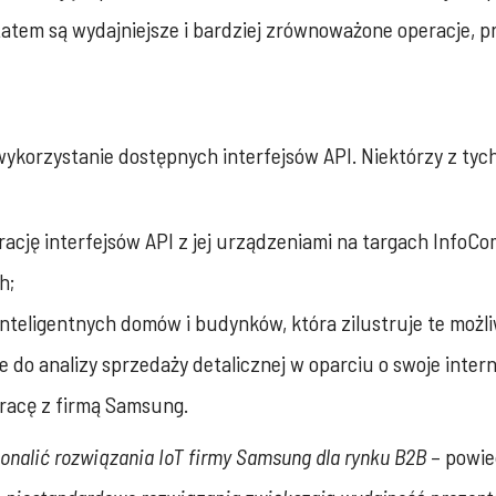
tatem są wydajniejsze i bardziej zrównoważone operacje, 
ykorzystanie dostępnych interfejsów API. Niektórzy z tyc
rację interfejsów API z jej urządzeniami na targach InfoCo
h;
inteligentnych domów i budynków, która zilustruje te możl
e do analizy sprzedaży detalicznej w oparciu o swoje int
racę z firmą Samsung.
onalić rozwiązania IoT firmy Samsung dla rynku B2B
– powie