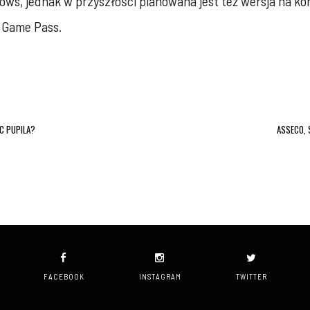
, jednak w przyszłości planowana jest też wersja na konso
 Game Pass.
C PUPILA?
ASSECO,
FACEBOOK
INSTAGRAM
TWITTER