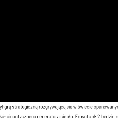
ył grą strategiczną rozgrywającą się w świecie opanowan
ł gigantycznego generatora ciepła. Frosptunk 2 będzie ro