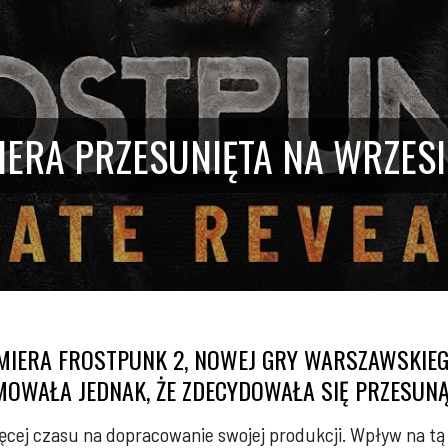
IERA PRZESUNIĘTA NA WRZES
ERA FROSTPUNK 2, NOWEJ GRY WARSZAWSKIEGO 
MOWAŁA JEDNAK, ŻE ZDECYDOWAŁA SIĘ PRZESUNĄ
ięcej czasu na dopracowanie swojej produkcji. Wpływ na tą 