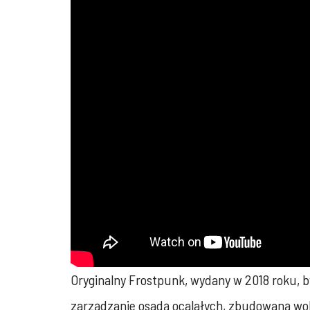
Oryginalny Frostpunk, wydany w 2018 roku, b
zarządzanie osadą ocalałych, zbudowaną wokó