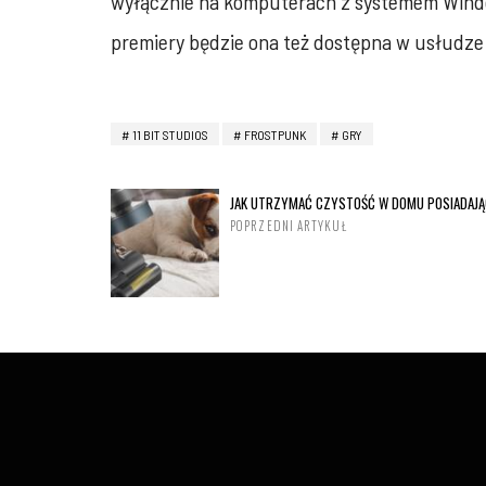
wyłącznie na komputerach z systemem Windows
premiery będzie ona też dostępna w usłudze
11 BIT STUDIOS
FROSTPUNK
GRY
JAK UTRZYMAĆ CZYSTOŚĆ W DOMU POSIADAJĄ
POPRZEDNI ARTYKUŁ