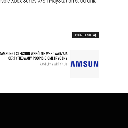
le Xbox Series X/S i PlayStation 5. Od dnia
PODZIEL SIĘ
 SAMSUNG I XTENSION WSPÓLNIE WPROWADZAJĄ
CERTYFIKOWANY PODPIS BIOMETRYCZNY
NASTĘPNY ARTYKUŁ