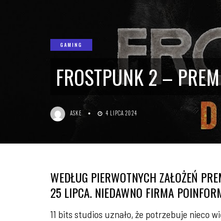
GAMING
FROSTPUNK 2 – PREM
ASKE
4 LIPCA 2024
WEDŁUG PIERWOTNYCH ZAŁOŻEŃ PREMI
25 LIPCA. NIEDAWNO FIRMA POINFOR
11 bits studios uznało, że potrzebuje nieco w