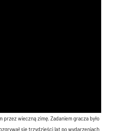
ym przez wieczną zimę. Zadaniem gracza było
zgrywał się trzydzieści lat po wydarzeniach