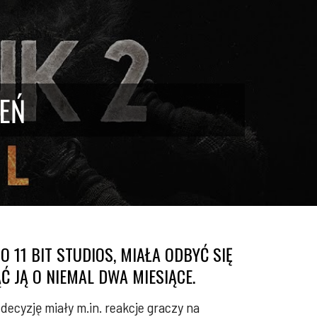
IEŃ
11 BIT STUDIOS, MIAŁA ODBYĆ SIĘ
Ć JĄ O NIEMAL DWA MIESIĄCE.
decyzję miały m.in. reakcje graczy na