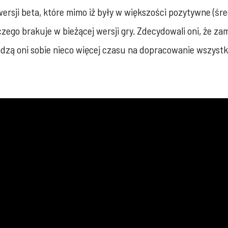
rsji beta, które mimo iż były w większości pozytywne (śr
zego brakuje w bieżącej wersji gry. Zdecydowali oni, że z
adzą oni sobie nieco więcej czasu na dopracowanie wszystk