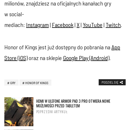
milionów, znajdziesz na oficjalnych kanałach gry
w social-
mediach:
Instagram
|
Facebook
|
X
|
YouTube
|
Twitch
.
Honor of Kings jest już dostępny do pobrania na
App
Store (iOS)
oraz na sklepie
Google Play (Android)
.
PODZIEL SIĘ
GRY
HONOR OF KINGS
HDMI W ULEFONE ARMOR PAD 3 PRO OTWIERA NOWE
MOŻLIWOŚCI PRZED TABLETEM
POPRZEDNI ARTYKUŁ