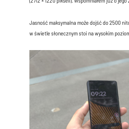
(2712 × 1220 pikseli). Wspomniałem już o jeg
Jasność maksymalna może dojść do 2500 nitó
w świetle słonecznym stoi na wysokim poziom