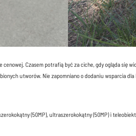
łce cenowej. Czasem potrafią być za ciche, gdy ogląda się 
ubionych utworów. Nie zapomniano o dodaniu wsparcia dla
szerokokątny (50MP), ultraszerokokątny (50MP) i teleobiek