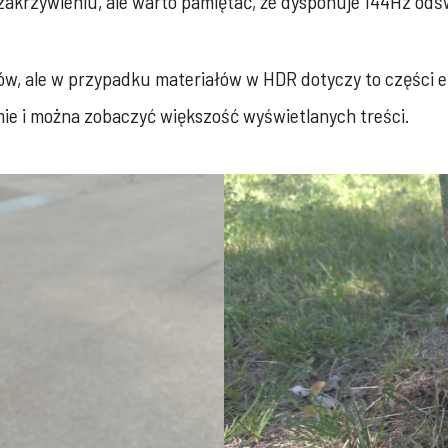
o zakrzywieniu, ale warto pamiętać, że dysponuje 144Hz od
w, ale w przypadku materiałów w HDR dotyczy to części ek
ie i można zobaczyć większość wyświetlanych treści.