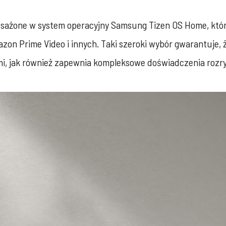
posażone w system operacyjny Samsung Tizen OS Home, któr
zon Prime Video i innych. Taki szeroki wybór gwarantuje, 
ymi, jak również zapewnia kompleksowe doświadczenia rozr