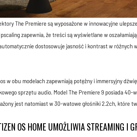
ktory The Premiere są wyposażone w innowacyjne ulepszeni
pscaling zapewnia, że treści są wyświetlane w oszałamiając
er automatycznie dostosowuje jasność i kontrast w różnyc
os w obu modelach zapewniają potężny i immersyjny dźwi
wego sprzętu audio. Model The Premiere 9 posiada 40-wa
żony jest natomiast w 30-watowe głośniki 2.2ch, które tw
ZEN OS HOME UMOŻLIWIA STREAMING I GRA