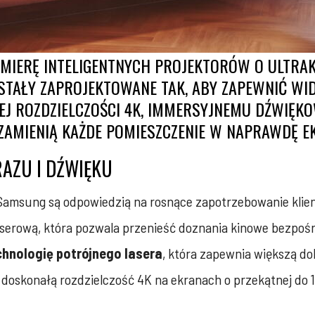
MIERĘ INTELIGENTNYCH PROJEKTORÓW O ULTRAK
ZOSTAŁY ZAPROJEKTOWANE TAK, ABY ZAPEWNIĆ 
ĄCEJ ROZDZIELCZOŚCI 4K, IMMERSYJNEMU DŹWI
ZAMIENIĄ KAŻDE POMIESZCZENIE W NAPRAWDĘ 
AZU I DŹWIĘKU
 Samsung są odpowiedzią na rosnące zapotrzebowanie klien
aserową, która pozwala przenieść doznania kinowe bezpoś
chnologię potrójnego lasera
, która zapewnia większą do
 doskonałą rozdzielczość 4K na ekranach o przekątnej do 13