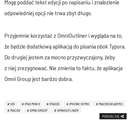
Mogę poddać tekst edycji po napisaniu i znalezienie
odpowiedniej opcji nie trwa zbyt długo.
Przyjemnie korzystać z OmniOutliner i wygląda na to,
że będzie dodatkową aplikacją do pisania obok Typora.
Do drugiej jestem za mocno przyzwyczajony, żeby
z niej zrezygnować. Nie zmienia to faktu, że aplikacja
Omni Group jest bardzo dobra.
IOS
IPAD MINI 6
IPADOS
IPHONE 15 PRO
MACBOOK AIR M2
MACOS
OMNI GROUP
OMNIOUTLINER
PODZIEL SIĘ