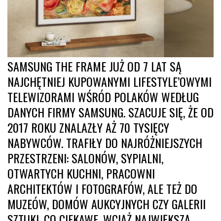
SAMSUNG THE FRAME JUŻ OD 7 LAT SĄ
NAJCHĘTNIEJ KUPOWANYMI LIFESTYLE’OWYMI
TELEWIZORAMI WŚRÓD POLAKÓW WEDŁUG
DANYCH FIRMY SAMSUNG. SZACUJE SIĘ, ŻE OD
2017 ROKU ZNALAZŁY AŻ 70 TYSIĘCY
NABYWCÓW. TRAFIŁY DO NAJRÓŻNIEJSZYCH
PRZESTRZENI: SALONÓW, SYPIALNI,
OTWARTYCH KUCHNI, PRACOWNI
ARCHITEKTÓW I FOTOGRAFÓW, ALE TEŻ DO
MUZEÓW, DOMÓW AUKCYJNYCH CZY GALERII
SZTUKI. CO CIEKAWE, WCIĄŻ NAJWIĘKSZĄ