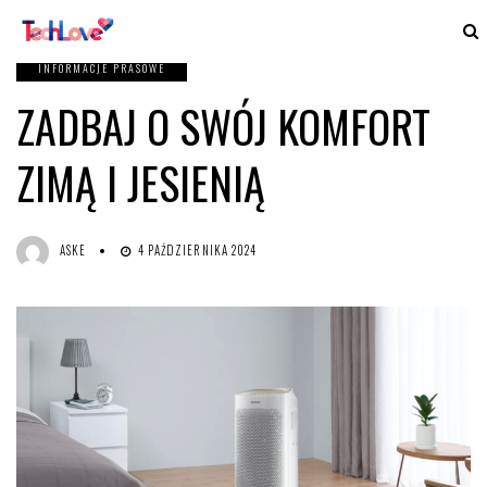
INFORMACJE PRASOWE
ZADBAJ O SWÓJ KOMFORT
ZIMĄ I JESIENIĄ
ASKE
4 PAŹDZIERNIKA 2024