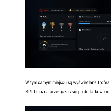
W tym samym miejscu są wyświetlane trofea, 
R1/L1 można przełączać się po dodatkowe info