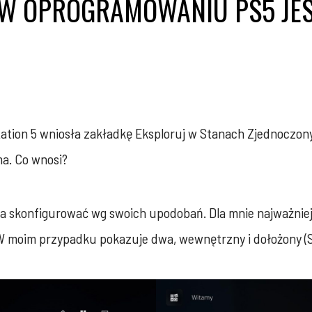
 W OPROGRAMOWANIU PS5 JES
ation 5 wniosła zakładkę Eksploruj w Stanach Zjednoczon
ma. Co wnosi?
żna skonfigurować wg swoich upodobań. Dla mnie najważniej
i. W moim przypadku pokazuje dwa, wewnętrzny i dołożony 