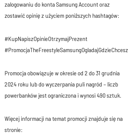
zalogowaniu do konta Samsung Account ‎oraz
zostawić opinię z użyciem poniższych hashtagów:‎
‎#KupNapiszOpinieOtrzymajPrezent
‎‎#PromocjaTheFreestyleSamsungOgladajGdzieChcesz‎
Promocja obowiązuje w okresie od 2 do 31 grudnia
2024 roku lub do wyczerpania puli ‎nagród – liczb
powerbanków jest ograniczona i wynosi 490 sztuk. ‎
Więcej informacji na temat promocji znajduje się na
stronie:‎