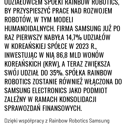
UDZIAŁOWCEM SPÓŁKI RAINBOW ROBOTICS,
BY PRZYSPIESZYĆ PRACE NAD ROZWOJEM
ROBOTÓW, W TYM MODELI
HUMANOIDALNYCH. FIRMA SAMSUNG JUŻ PO
RAZ PIERWSZY NABYŁA 14,7% UDZIAŁÓW
W KOREAŃSKIEJ SPÓŁCE W 2023 R.,
INWESTUJĄC W NIĄ 86,8 MLD WONÓW
KOREAŃSKICH (KRW), A TERAZ ZWIĘKSZA
SWÓJ UDZIAŁ DO 35%. SPÓŁKA RAINBOW
ROBOTICS ZOSTANIE RÓWNIEŻ WŁĄCZONA DO
SAMSUNG ELECTRONICS JAKO PODMIOT
ZALEŻNY W RAMACH KONSOLIDACJI
SPRAWOZDAŃ FINANSOWYCH.
Dzięki współpracy z Rainbow Robotics Samsung