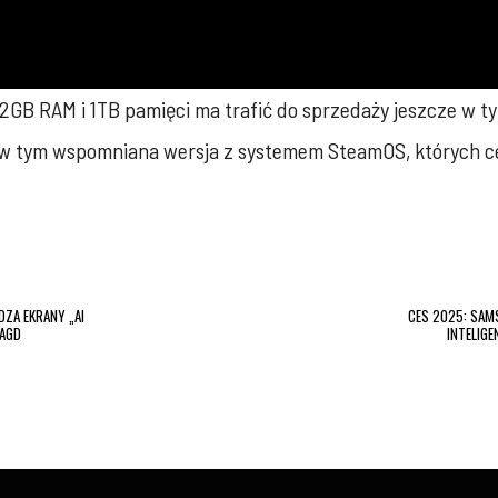
 RAM i 1TB pamięci ma trafić do sprzedaży jeszcze w tym 
, w tym wspomniana wersja z systemem SteamOS, których ce
ZA EKRANY „AI
CES 2025: SAM
 AGD
INTELIG