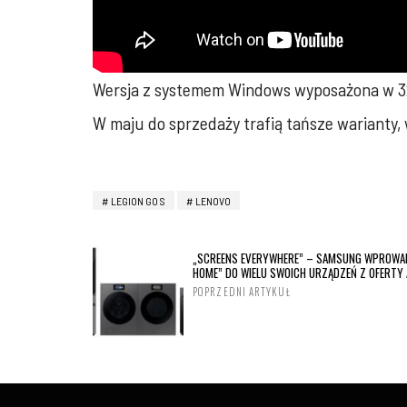
Wersja z systemem Windows wyposażona w 32GB
W maju do sprzedaży trafią tańsze warianty
LEGION GO S
LENOVO
„SCREENS EVERYWHERE” – SAMSUNG WPROWAD
HOME” DO WIELU SWOICH URZĄDZEŃ Z OFERTY
POPRZEDNI ARTYKUŁ