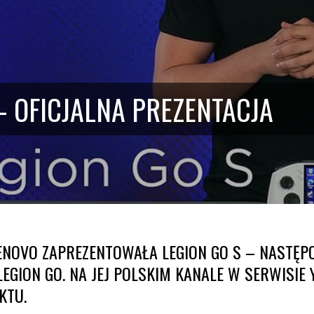
– OFICJALNA PREZENTACJA
ENOVO ZAPREZENTOWAŁA LEGION GO S – NASTĘP
LEGION GO. NA JEJ POLSKIM KANALE W SERWISI
KTU.