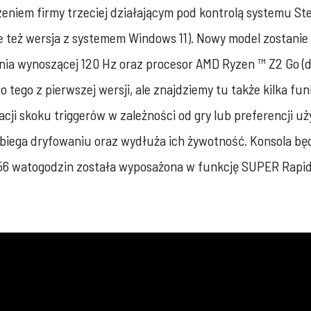
niem firmy trzeciej działającym pod kontrolą systemu St
e też wersja z systemem Windows 11). Nowy model zostanie
ania wynoszącej 120 Hz oraz procesor AMD Ryzen ™ Z2 Go (do
 tego z pierwszej wersji, ale znajdziemy tu także kilka fu
ji skoku triggerów w zależności od gry lub preferencji uż
obiega dryfowaniu oraz wydłuża ich żywotność. Konsola bę
 56 watogodzin została wyposażona w funkcję SUPER Rapid