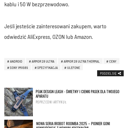
kablu i 50 W bezprzewodowo.
Jeśli jesteście zainteresowani zakupem, warto
odwiedzić AliExpress, OZON lub Amazon.
ANDROID
ARMOR 28 ULTRA
ARMOR 28 ULTRA THERMAL
CENY
SONY IMX989
SPECYFIKACJA
ULEFONE
PODZIEL SIĘ
PEAK DESIGN LEASH - ŚWIETNY I CIENKI PASEK DLA TWOJEGO
APARATU
POPRZEDNI ARTYKUŁ
NOWA SERIA IROBOT ROOMBA 2025 – PIONIER GONI