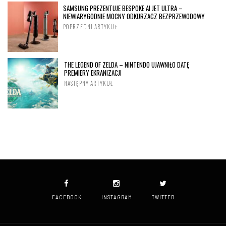
SAMSUNG PREZENTUJE BESPOKE AI JET ULTRA –
NIEWIARYGODNIE MOCNY ODKURZACZ BEZPRZEWODOWY
POPRZEDNI ARTYKUŁ
THE LEGEND OF ZELDA – NINTENDO UJAWNIŁO DATĘ
PREMIERY EKRANIZACJI
NASTĘPNY ARTYKUŁ
FACEBOOK
INSTAGRAM
TWITTER