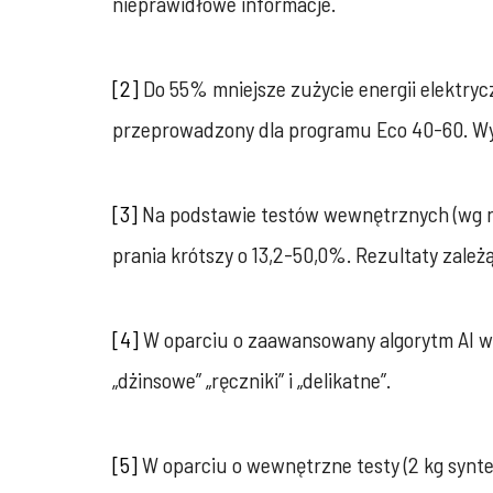
nieprawidłowe informacje.
[2]
Do 55% mniejsze zużycie energii elektryc
przeprowadzony dla programu Eco 40-60. Wy
[3]
Na podstawie testów wewnętrznych (wg nor
prania krótszy o 13,2-50,0%. Rezultaty zale
[4]
W oparciu o zaawansowany algorytm AI wy
„dżinsowe” „ręczniki” i „delikatne”.
[5]
W oparciu o wewnętrzne testy (2 kg synt