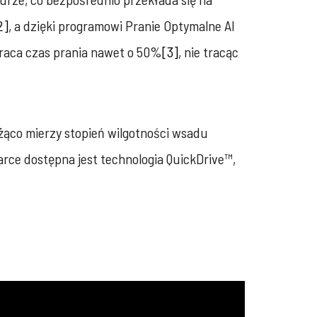
2]
, a dzięki programowi Pranie Optymalne AI
kraca czas prania nawet o 50%
[3]
, nie tracąc
eżąco mierzy stopień wilgotności wsadu
arce dostępna jest technologia QuickDrive™,