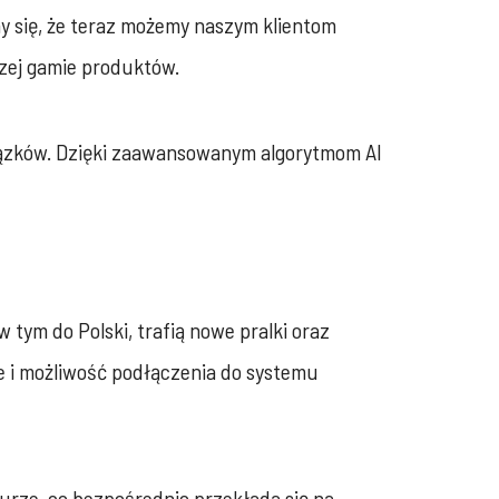
y się, że teraz możemy naszym klientom
szej gamie produktów.
iązków. Dzięki zaawansowanym algorytmom AI
 tym do Polski, trafią nowe pralki oraz
e i możliwość podłączenia do systemu
urze, co bezpośrednio przekłada się na