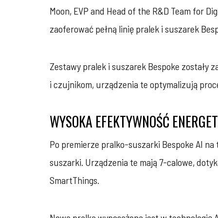
Moon, EVP and Head of the R&D Team for Digi
zaoferować pełną linię pralek i suszarek Be
Zestawy pralek i suszarek Bespoke zostały
i czujnikom, urządzenia te optymalizują proc
WYSOKA EFEKTYWNOŚĆ ENERGE
Po premierze pralko-suszarki Bespoke AI na t
suszarki. Urządzenia te mają 7-calowe, dot
SmartThings.
Nowa pralka wyposażona jest w technologię A