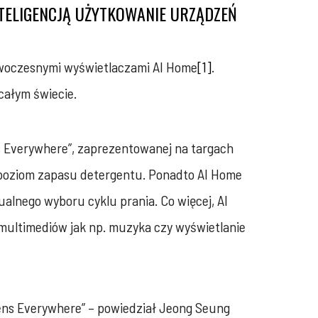
TELIGENCJĄ UŻYTKOWANIE URZĄDZEŃ
 nowoczesnymi wyświetlaczami AI Home
[1]
.
całym świecie.
s Everywhere”, zaprezentowanej na targach
zy poziom zapasu detergentu. Ponadto AI Home
lnego wyboru cyklu prania. Co więcej, AI
 multimediów jak np. muzyka czy wyświetlanie
eens Everywhere” – powiedział Jeong Seung