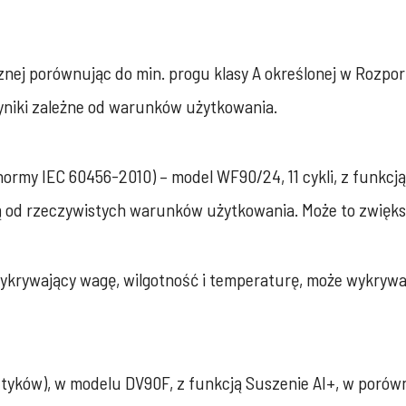
znej porównując do min. progu klasy A określonej w Rozpo
niki zależne od warunków użytkowania.
my IEC 60456-2010) – model WF90/24, 11 cykli, z funkcją Q
żą od rzeczywistych warunków użytkowania. Może to zwiększ
krywający wagę, wilgotność i temperaturę, może wykrywać 
etyków), w modelu DV90F, z funkcją Suszenie AI+, w poró