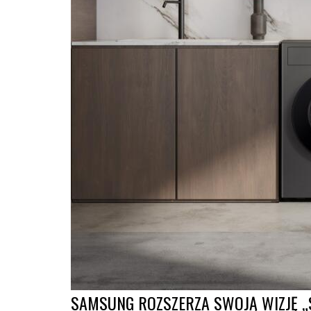
SAMSUNG ROZSZERZA SWOJĄ WIZJĘ „