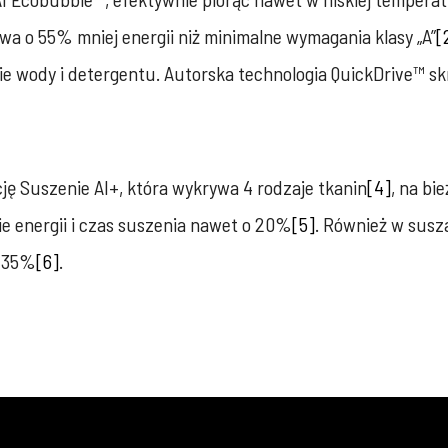
wa o 55% mniej energii niż minimalne wymagania klasy „A”
[
ie wody i detergentu. Autorska technologia QuickDrive™ s
ę Suszenie AI+, która wykrywa 4 rodzaje tkanin
[4]
, na bi
ie energii i czas suszenia nawet o 20%
[5]
. Również w susz
o 35%
[6]
.