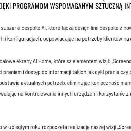
 DZIĘKI PROGRAMOM WSPOMAGANYM SZTUCZNĄ IN
 suszarki Bespoke AI, które łączą design linii Bespoke z
 i konfiguracjach, odpowiadając na potrzeby klientów na 
alowe ekrany AI Home, które są elementem wizji: „Screen
d praniem i dostęp do informacji takich jak cykl prania c
stawie aktualnych potrzeb, eliminując konieczność manua
alając na kontrolowanie innych urządzeń i korzystanie z
 w ubiegłym roku rozpoczęła realizację naszej wizji „Scr