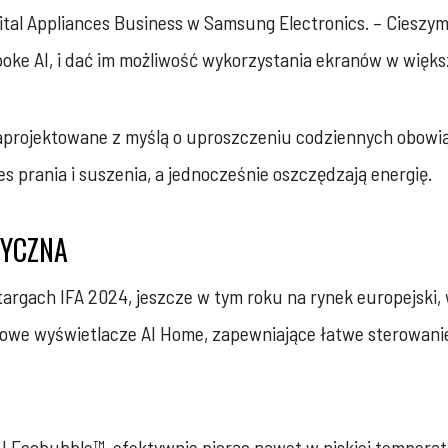
tal Appliances Business w Samsung Electronics. – Cieszym
spoke AI, i dać im możliwość wykorzystania ekranów w więk
 zaprojektowane z myślą o uproszczeniu codziennych obow
es prania i suszenia, a jednocześnie oszczędzają energię.
TYCZNA
argach IFA 2024, jeszcze w tym roku na rynek europejski, w
ykowe wyświetlacze AI Home, zapewniające łatwe sterowani
I Ecobubble™, efektywnie piorąc nawet w niskiej temperat