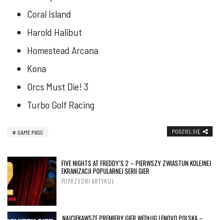
Coral Island
Harold Halibut
Homestead Arcana
Kona
Orcs Must Die! 3
Turbo Golf Racing
PODZIEL SIĘ
GAME PASS
FIVE NIGHTS AT FREDDY’S 2 – PIERWSZY ZWIASTUN KOLEJNEJ
EKRANIZACJI POPULARNEJ SERII GIER
POPRZEDNI ARTYKUŁ
NAJCIEKAWSZE PREMIERY GIER WEDŁUG LENOVO POLSKA –