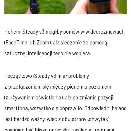
Hohem iSteady v3 mógłby pomów w wideorozmowach
(FaceTime lub Zoom), ale śledzenie za pomocą
sztucznej inteligencji tego nie wspiera.
Początkowo iSteady v3 miał problemy
z przełączaniem się między pionem a poziomem
(z używaniem oświetlenia), ale po zmianie pozycji
smartfona, wszystko się poprawiło. Odpowiedni balans
jest bardzo ważny, więc z obu strony „chwytak”
powinien być blisko przycisku zasilania i regulacji