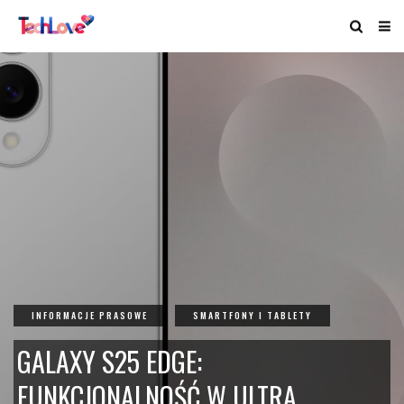
INFORMACJE PRASOWE
SMARTFONY I TABLETY
GALAXY S25 EDGE:
FUNKCJONALNOŚĆ W ULTRA