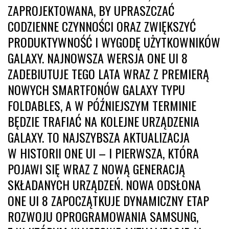
ZAPROJEKTOWANA, BY UPRASZCZAĆ
CODZIENNE CZYNNOŚCI ORAZ ZWIĘKSZYĆ
PRODUKTYWNOŚĆ I WYGODĘ UŻYTKOWNIKÓW
GALAXY. NAJNOWSZA WERSJA ONE UI 8
ZADEBIUTUJE TEGO LATA WRAZ Z PREMIERĄ
NOWYCH SMARTFONÓW GALAXY TYPU
FOLDABLES, A W PÓŹNIEJSZYM TERMINIE
BĘDZIE TRAFIAĆ NA KOLEJNE URZĄDZENIA
GALAXY. TO NAJSZYBSZA AKTUALIZACJA
W HISTORII ONE UI – I PIERWSZA, KTÓRA
POJAWI SIĘ WRAZ Z NOWĄ GENERACJĄ
SKŁADANYCH URZĄDZEŃ. NOWA ODSŁONA
ONE UI 8 ZAPOCZĄTKUJE DYNAMICZNY ETAP
ROZWOJU OPROGRAMOWANIA SAMSUNG,