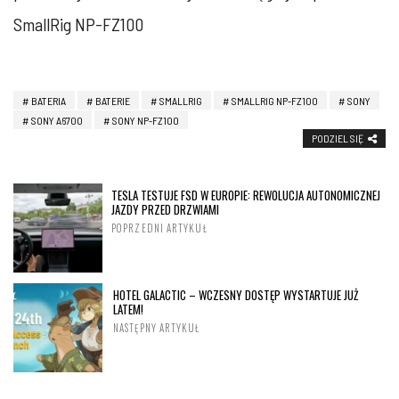
SmallRig NP-FZ100
BATERIA
BATERIE
SMALLRIG
SMALLRIG NP-FZ100
SONY
SONY A6700
SONY NP-FZ100
PODZIEL SIĘ
TESLA TESTUJE FSD W EUROPIE: REWOLUCJA AUTONOMICZNEJ
JAZDY PRZED DRZWIAMI
POPRZEDNI ARTYKUŁ
HOTEL GALACTIC – WCZESNY DOSTĘP WYSTARTUJE JUŻ
LATEM!
NASTĘPNY ARTYKUŁ