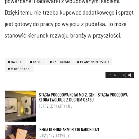
powerbanki i ładowarki z wbudowanymi kablami.
Dzięki temu nie trzeba kupować dodatkowego i sprzęt
jest gotowy do pracy po wyjęciu z pudełka. To może
stanowić kierunek rozwoju branży w przyszłości.
BASEUS
KABLE
ŁADOWARKI
PLANY NA 2025 ROK
POWERBANKI
PODZIEL SIĘ
STACJA POGODOWA NETATMO 2. GEN - STACJA POGODOWA,
KTÓRA EWOLUUJE Z DUCHEM CZASU
POPRZEDNI ARTYKUŁ
SERIA ULEFONE ARMOR X16 NADCHODZI
NASTĘPNY ARTYKUŁ