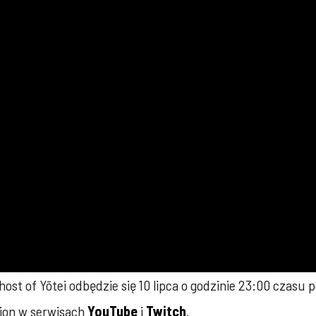
ost of Yōtei odbędzie się 10 lipca o godzinie 23:00 czasu 
tion w serwisach
YouTube
i
Twitch
.