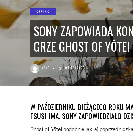
GAMING
SONY ZAPOWIADA KON
GRZE GHOST OF YŌTEI
ASKE
10 LIPCA 2025
W PAŹDZIERNIKU BIEŻĄCEGO ROKU MA
TSUSHIMA. SONY ZAPOWIEDZIAŁO DZIŚ
Ghost of Yōtei podobnie jak jej poprzedniczk