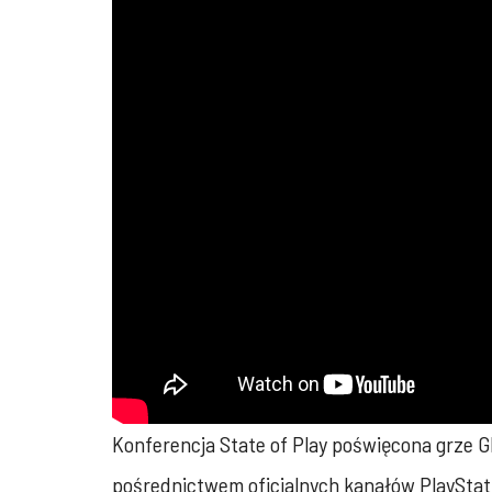
Konferencja State of Play poświęcona grze Gh
pośrednictwem oficjalnych kanałów PlaySta