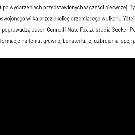
lat po wydarzeniach przedstawionych w części pierwszej. T
 oswojonego wilka przez okolicę drzemiącego wulkanu Yōte
órą poprowadzą Jason Connell i Nate Fox ze studia Sucke
rmacje na temat głównej bohaterki, jej uzbrojenia, opcji 