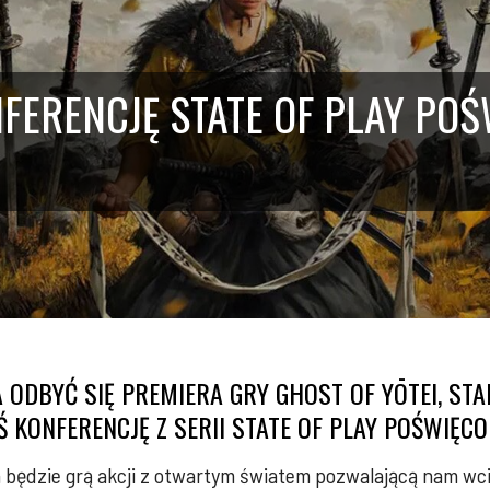
FERENCJĘ STATE OF PLAY PO
 ODBYĆ SIĘ PREMIERA GRY GHOST OF YŌTEI, ST
 KONFERENCJĘ Z SERII STATE OF PLAY POŚWIĘCO
a będzie grą akcji z otwartym światem pozwalającą nam wciel