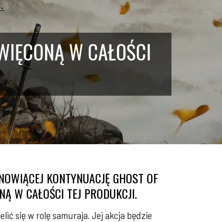
ŚWIĘCONĄ W CAŁOŚCI
ANOWIĄCEJ KONTYNUACJĘ GHOST OF
NĄ W CAŁOŚCI TEJ PRODUKCJI.
ić się w rolę samuraja. Jej akcja będzie